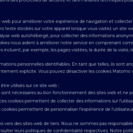
isons des protocoles de sécurité et des mesures techniques pour g
e web pour améliorer votre expérience de navigation et collecter d
ers texte stockés sur votre appareil lorsque vous visitez un site w
alyse web autohébergé, pour collecter des informations anonymes
ookies nous aident à améliorer notre service en comprenant comm
s incluent, par exemple, les pages visitées, la durée de la visite,
ations personnelles identifiables. En tant que telles, ils sont ano
ntement explicite. Vous pouvez désactiver les cookies Matomo vi
tre utilisés sur ce site web :
s sont nécessaires au bon fonctionnement des sites web et ne p
es cookies permettent de collecter des informations sur l'utilisa
 cookies permettent de personnaliser l'expérience de l'utilisateur
ns vers des sites web de tiers. Nous ne sommes pas responsables
ulter leurs politiques de confidentialité respectives. Notre polit